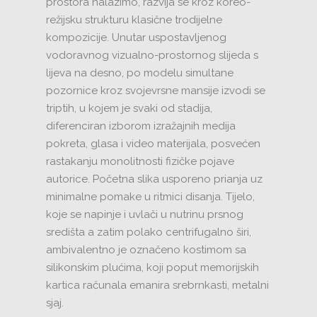
prostora nalazimo, razvija se kroz koreo-
režijsku strukturu klasične trodijelne
kompozicije. Unutar uspostavljenog
vodoravnog vizualno-prostornog slijeda s
lijeva na desno, po modelu simultane
pozornice kroz svojevrsne mansije izvodi se
triptih, u kojem je svaki od stadija,
diferenciran izborom izražajnih medija
pokreta, glasa i video materijala, posvećen
rastakanju monolitnosti fizičke pojave
autorice. Početna slika usporeno prianja uz
minimalne pomake u ritmici disanja. Tijelo,
koje se napinje i uvlači u nutrinu prsnog
središta a zatim polako centrifugalno širi,
ambivalentno je označeno kostimom sa
silikonskim plućima, koji poput memorijskih
kartica računala emanira srebrnkasti, metalni
sjaj.