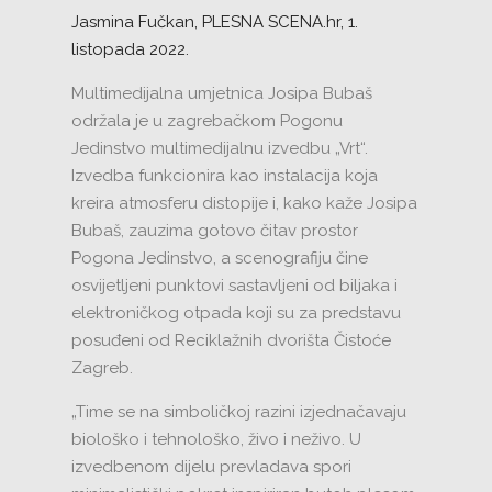
Jasmina Fučkan, PLESNA SCENA.hr, 1.
listopada 2022.
Multimedijalna umjetnica Josipa Bubaš
održala je u zagrebačkom Pogonu
Jedinstvo multimedijalnu izvedbu „Vrt“.
Izvedba funkcionira kao instalacija koja
kreira atmosferu distopije i, kako kaže Josipa
Bubaš, zauzima gotovo čitav prostor
Pogona Jedinstvo, a scenografiju čine
osvijetljeni punktovi sastavljeni od biljaka i
elektroničkog otpada koji su za predstavu
posuđeni od Reciklažnih dvorišta Čistoće
Zagreb.
„Time se na simboličkoj razini izjednačavaju
biološko i tehnološko, živo i neživo. U
izvedbenom dijelu prevladava spori