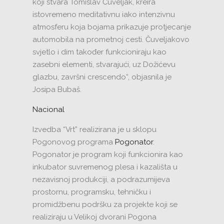
koji stvara Tomislav Čuveljak, kreira
istovremeno meditativnu iako intenzivnu
atmosferu koja bojama prikazuje protjecanje
automobila na prometnoj cesti. Čuveljakovo
svjetlo i dim također funkcioniraju kao
zasebni elementi, stvarajući, uz Dožićevu
glazbu, završni crescendo“, objasnila je
Josipa Bubaš.
Nacional
Izvedba “Vrt” realizirana je u sklopu
Pogonovog programa
Pogonator
.
Pogonator je program koji funkcionira kao
inkubator suvremenog plesa i kazališta u
nezavisnoj produkciji, a podrazumijeva
prostornu, programsku, tehničku i
promidžbenu podršku za projekte koji se
realiziraju u Velikoj dvorani Pogona