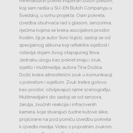
minimalistički pokret inspiriran butoh plesom,
koji sam radila u SU–EN Butoh Companyju u
Švedskoj, u svrhu projekta. Osim pokreta,
izvedba obuhvaća rad s glasom, senzorima,
riječima kojima se kreira asocijativni prostor.
Kostim, čiji je autor Sivio Vujičić, sastoji se od
specijalnog silikona koji reflektira svjetlost i
ostavlja dojam živog otapajućeg tkiva.
Jednaku ulogu kao pokret imaju i zvuk,
svjetlo i multimedija, autora Tina Dožića.
Dožić kreira atmosferični zvuk u komunikaciji
s pokretom i svjetlom. Zvuk tretira gotovo
kao prostor, oživljavajući njime scenografiju.
Multimedijalni dio sastoji se od senzora,
žarulja, zvučnih reakcija i infracrvenih
kamera, koje stvarajući čudne kutove slike,
projicirane na pod pomiču izvedbu pokreta
k izvedbi medija. Video s popratnim zvukom,