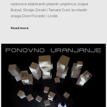
radionice etabliranih plesnih umjetnica Josipe
Bubaš, Stošije Zrinski i Tamare Curić te mladih
snaga Dore Pocedić i Linde…
Read more