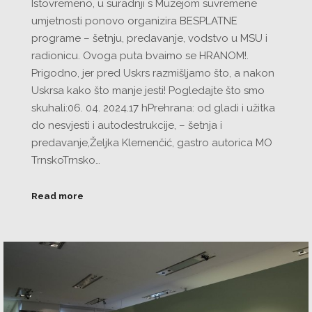
Istovremeno, u suradnji s Muzejom suvremene
umjetnosti ponovo organizira BESPLATNE
programe – šetnju, predavanje, vodstvo u MSU i
radionicu. Ovoga puta bvaimo se HRANOM!.
Prigodno, jer pred Uskrs razmišljamo što, a nakon
Uskrsa kako što manje jesti! Pogledajte što smo
skuhali:06. 04. 2024.17 hPrehrana: od gladi i užitka
do nesvjesti i autodestrukcije, – šetnja i
predavanje,Željka Klemenčić, gastro autorica MO
TrnskoTrnsko…
Read more