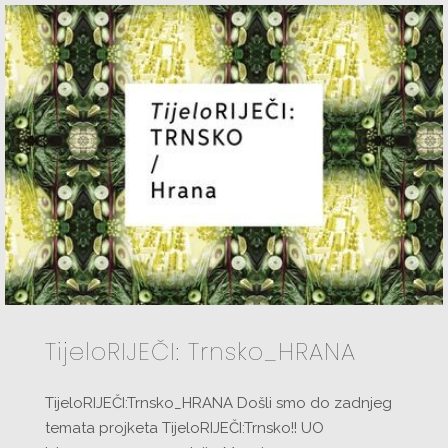
TijeloRIJEČI: Trnsko_HRANA
TijeloRIJEČI:Trnsko_HRANA Došli smo do zadnjeg
temata projketa TijeloRIJEČI:Trnsko!! UO