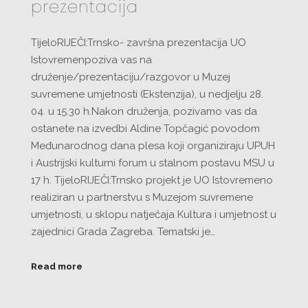
prezentacija
TijeloRIJEČI:Trnsko- završna prezentacija UO
Istovremenpoziva vas na
druženje/prezentaciju/razgovor u Muzej
suvremene umjetnosti (Ekstenzija), u nedjelju 28.
04. u 15.30 h.Nakon druženja, pozivamo vas da
ostanete na izvedbi Aldine Topčagić povodom
Međunarodnog dana plesa koji organiziraju UPUH
i Austrijski kulturni forum u stalnom postavu MSU u
17 h. TijeloRIJEČI:Trnsko projekt je UO Istovremeno
realiziran u partnerstvu s Muzejom suvremene
umjetnosti, u sklopu natječaja Kultura i umjetnost u
zajednici Grada Zagreba. Tematski je…
Read more