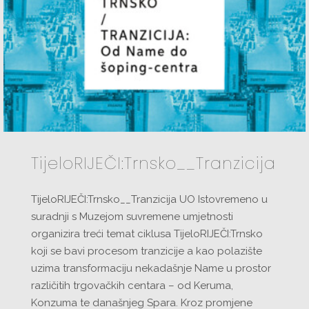
TijeloRIJEČI:Trnsko__Tranzicija
TijeloRIJEČI:Trnsko__Tranzicija UO Istovremeno u
suradnji s Muzejom suvremene umjetnosti
organizira treći temat ciklusa TijeloRIJEČI:Trnsko
koji se bavi procesom tranzicije a kao polazište
uzima transformaciju nekadašnje Name u prostor
različitih trgovačkih centara – od Keruma,
Konzuma te današnjeg Spara. Kroz promjene