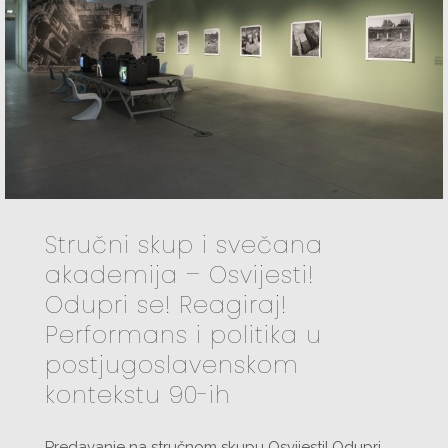
Stručni skup i svečana
akademija – Osvijesti!
Odupri se! Reagiraj!
Performans i politika u
postjugoslavenskom
kontekstu 90-ih
Predavanje na stručnom skupu Osvijesti! Odupri