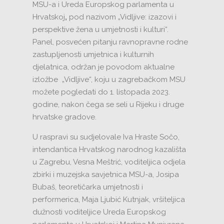
MSU-a i Ureda Europskog parlamenta u
Hrvatskoj
,
pod nazivom „Vidljive: izazovi i
perspektive žena u umjetnosti i kulturi“.
Panel, posvećen pitanju ravnopravne rodne
zastupljenosti umjetnica i kulturnih
djelatnica, održan je povodom aktualne
izložbe „Vidljive“, koju u zagrebačkom MSU
možete pogledati do 1. listopada 2023.
godine, nakon čega se seli u Rijeku i druge
hrvatske gradove.
U raspravi su sudjelovale Iva Hraste Sočo,
intendantica Hrvatskog narodnog kazališta
u Zagrebu, Vesna Meštrić, voditeljica odjela
zbirki i muzejska savjetnica MSU-a, Josipa
Bubaš, teoretičarka umjetnosti i
performerica, Maja Ljubić Kutnjak, vršiteljica
dužnosti voditeljice Ureda Europskog