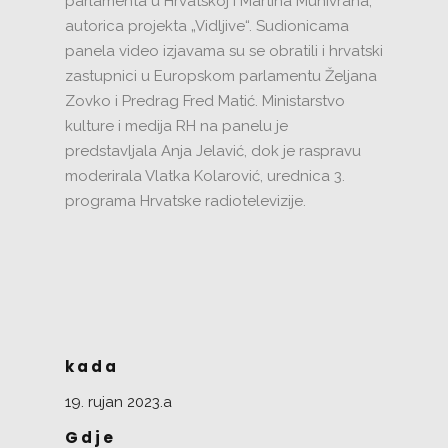
parlamenta u Hrvatskoj i Martina Munivrana,
autorica projekta „Vidljive“. Sudionicama
panela video izjavama su se obratili i hrvatski
zastupnici u Europskom parlamentu Željana
Zovko i Predrag Fred Matić. Ministarstvo
kulture i medija RH na panelu je
predstavljala Anja Jelavić, dok je raspravu
moderirala Vlatka Kolarović, urednica 3.
programa Hrvatske radiotelevizije.
kada
19. rujan 2023.a
Gdje