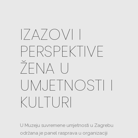
IZAZOVI I
PERSPEKTIVE
ŽENA U
UMJETNOSTI I
KULTURI
U Muzeju suvremene umjetnosti u Zagrebu
održana je panel rasprava u organizaciji